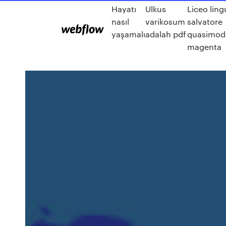
Hayatı
Ulkus
Liceo ling
nasıl
varikosum
salvatore
yaşamalı
adalah pdf
quasimod
magenta