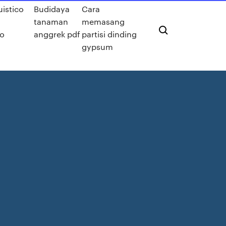
uistico
Budidaya
Cara
tanaman
memasang
o
anggrek pdf
partisi dinding
gypsum