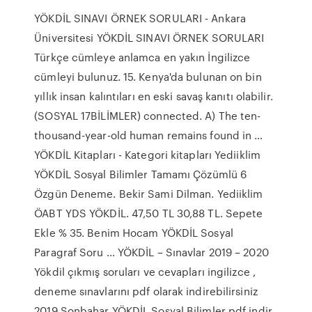
YÖKDİL SINAVI ÖRNEK SORULARI - Ankara
Üniversitesi YÖKDİL SINAVI ÖRNEK SORULARI
Türkçe cümleye anlamca en yakın İngilizce
cümleyi bulunuz. 15. Kenya'da bulunan on bin
yıllık insan kalıntıları en eski savaş kanıtı olabilir.
(SOSYAL 17BİLİMLER) connected. A) The ten-
thousand-year-old human remains found in …
YÖKDİL Kitapları - Kategori kitapları Yediiklim
YÖKDİL Sosyal Bilimler Tamamı Çözümlü 6
Özgün Deneme. Bekir Sami Dilman. Yediiklim
ÖABT YDS YÖKDİL. 47,50 TL 30,88 TL. Sepete
Ekle % 35. Benim Hocam YÖKDİL Sosyal
Paragraf Soru … YÖKDİL – Sınavlar 2019 – 2020
Yökdil çıkmış soruları ve cevapları ingilizce ,
deneme sınavlarını pdf olarak indirebilirsiniz
2019 Sonbahar YÖKDİL Sosyal Bilimler pdf indir