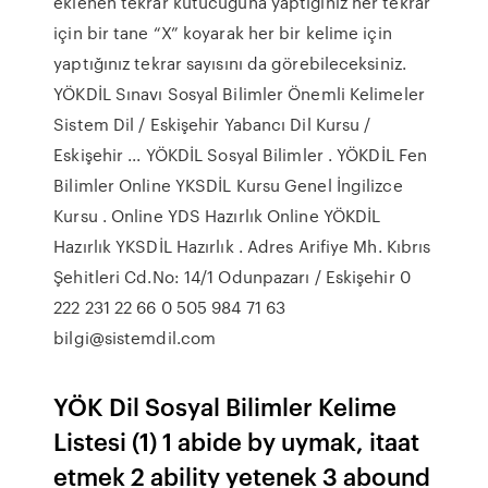
eklenen tekrar kutucuğuna yaptığınız her tekrar
için bir tane “X” koyarak her bir kelime için
yaptığınız tekrar sayısını da görebileceksiniz.
YÖKDİL Sınavı Sosyal Bilimler Önemli Kelimeler
Sistem Dil / Eskişehir Yabancı Dil Kursu /
Eskişehir ... YÖKDİL Sosyal Bilimler . YÖKDİL Fen
Bilimler Online YKSDİL Kursu Genel İngilizce
Kursu . Online YDS Hazırlık Online YÖKDİL
Hazırlık YKSDİL Hazırlık . Adres Arifiye Mh. Kıbrıs
Şehitleri Cd.No: 14/1 Odunpazarı / Eskişehir 0
222 231 22 66 0 505 984 71 63
bilgi@sistemdil.com
YÖK Dil Sosyal Bilimler Kelime
Listesi (1) 1 abide by uymak, itaat
etmek 2 ability yetenek 3 abound