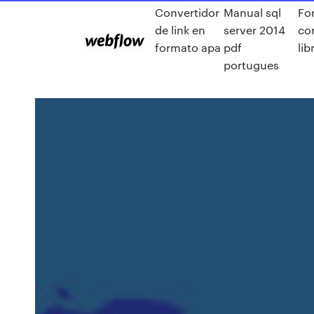
Convertidor
Manual sql
Fo
de link en
server 2014
co
formato apa
pdf
lib
portugues