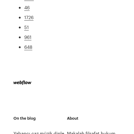
46
1726
51
961
648
On the blog
About
Yabancı caz müzik dinle
Makalah filsafat hukum